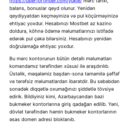
https://uberfortinder.com/yukle/
mərc tarixi,
balans, bonuslar qeyd olunur. Yenidən
qeydiyyatdan keçməyinizə və pul köçürməyinizə
ehtiyac yoxdur. Hesabınızı Mostbet az kazino
doldura, köhnə ödəmə məlumatlarınızı istifadə
edərək pul çəkə bilərsiniz. Hesabınızı yenidən
doğrulamağa ehtiyac yoxdur.
Bu mərc kontorunun bütün detallı məlumatları
komandamız tərəfindən xüsusi ilə araşdırılıb.
Üstəlik, məqaləmiz başdan-sona tamamilə şəffaf
və tərəfsiz məlumatlardan ibarətdir. Bu səbəbdən
sonadək diqqətlə oxumağınızı şiddətlə tövsiyə
edirik. Bildiyiniz kimi, Azərbaycandan bəzi
bukmeker kontorlarına giriş qadağan edilib. Yəni,
dövlət tərəfindən həmin bukmeker kontorlarının
əsas domen adresi bloklanıb.