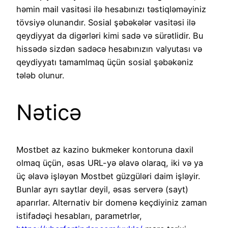
həmin mail vasitəsi ilə hesabınızı təstiqləməyiniz
tövsiyə olunandır. Sosial şəbəkələr vasitəsi ilə
qeydiyyat da digərləri kimi sadə və sürətlidir. Bu
hissədə sizdən sadəcə hesabınızın valyutası və
qeydiyyatı tamamlmaq üçün sosial şəbəkəniz
tələb olunur.
Nəticə
Mostbet az kazino bukmeker kontoruna daxil
olmaq üçün, əsas URL-yə əlavə olaraq, iki və ya
üç əlavə işləyən Mostbet güzgüləri daim işləyir.
Bunlar ayrı saytlar deyil, əsas serverə (sayt)
aparırlar. Alternativ bir domenə keçdiyiniz zaman
istifadəçi hesabları, parametrlər,