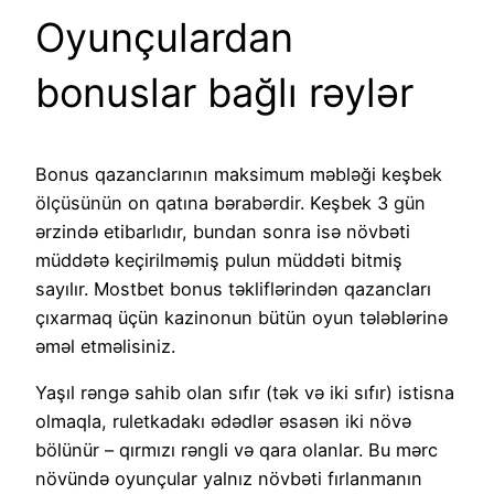
Oyunçulardan
bonuslar bağlı rəylər
Bonus qazanclarının maksimum məbləği keşbek
ölçüsünün on qatına bərabərdir. Keşbek 3 gün
ərzində etibarlıdır, bundan sonra isə növbəti
müddətə keçirilməmiş pulun müddəti bitmiş
sayılır. Mostbet bonus təkliflərindən qazancları
çıxarmaq üçün kazinonun bütün oyun tələblərinə
əməl etməlisiniz.
Yaşıl rəngə sahib olan sıfır (tək və iki sıfır) istisna
olmaqla, ruletkadakı ədədlər əsasən iki növə
bölünür – qırmızı rəngli və qara olanlar. Bu mərc
növündə oyunçular yalnız növbəti fırlanmanın