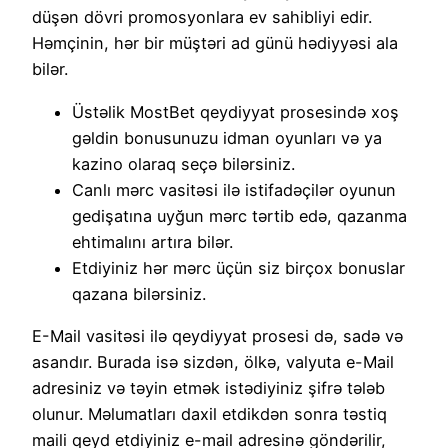
düşən dövri promosyonlara ev sahibliyi edir.
Həmçinin, hər bir müştəri ad günü hədiyyəsi ala
bilər.
Üstəlik MostBet qeydiyyat prosesində xoş
gəldin bonusunuzu idman oyunları və ya
kazino olaraq seçə bilərsiniz.
Canlı mərc vasitəsi ilə istifadəçilər oyunun
gedişatına uyğun mərc tərtib edə, qazanma
ehtimalını artıra bilər.
Etdiyiniz hər mərc üçün siz birçox bonuslar
qazana bilərsiniz.
E-Mail vasitəsi ilə qeydiyyat prosesi də, sadə və
asandır. Burada isə sizdən, ölkə, valyuta e-Mail
adresiniz və təyin etmək istədiyiniz şifrə tələb
olunur. Məlumatları daxil etdikdən sonra təstiq
maili qeyd etdiyiniz e-mail adresinə göndərilir,