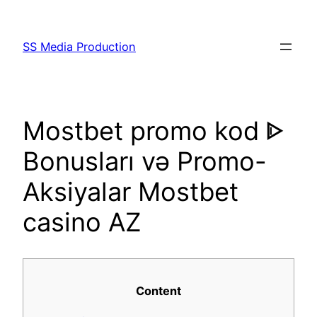
Skip
to
SS Media Production
content
Mostbet promo kod ᐈ
Bonusları və Promo-
Aksiyalar Mostbet
casino AZ
Content