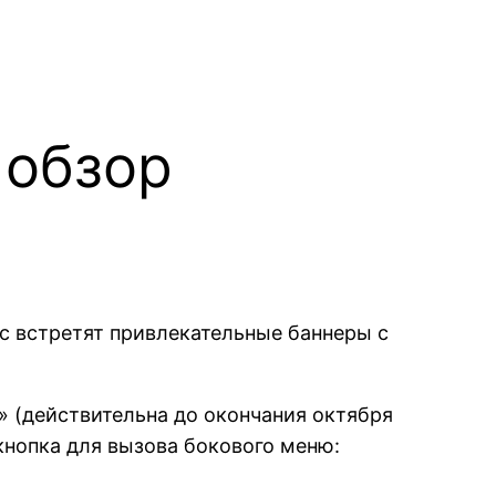
 обзор
с встретят привлекательные баннеры с
» (действительна до окончания октября
 кнопка для вызова бокового меню: