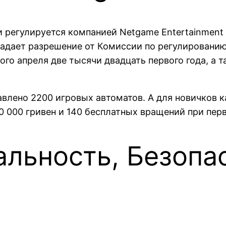
 и регулируется компанией Netgame Entertainment 
дает разрешение от Комиссии по регулированию 
ого апреля две тысячи двадцать первого года, а
влено 2200 игровых автоматов. А для новичков к
0 000 гривен и 140 бесплатных вращений при пер
альность, Безопа