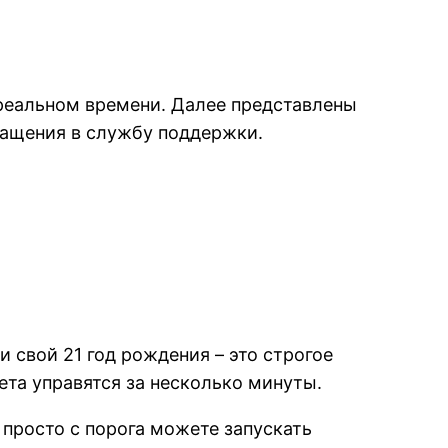
 реальном времени. Далее представлены
ращения в службу поддержки.
 свой 21 год рождения – это строгое
ета управятся за несколько минуты.
 просто с порога можете запускать