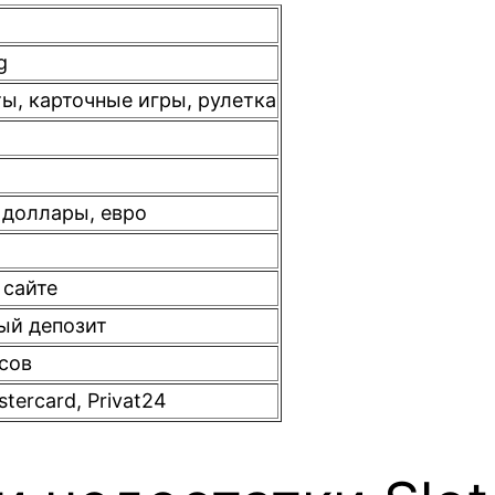
g
ы, карточные игры, рулетка
 доллары, евро
 сайте
ый депозит
асов
stercard, Privat24