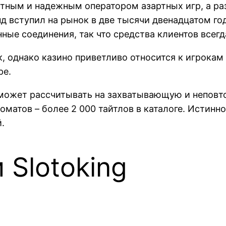
естным и надежным оператором азартных игр, а р
енд вступил на рынок в две тысячи двенадцатом го
ые соединения, так что средства клиентов всегд
однако казино приветливо относится к игрокам со
ре.
р может рассчитывать на захватывающую и непов
матов – более 2 000 тайтлов в каталоге. Истинн
.
 Slotoking