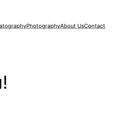
atography
Photography
About Us
Contact
!