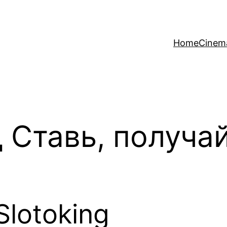
Home
Cinem
д Ставь, получай
lotoking