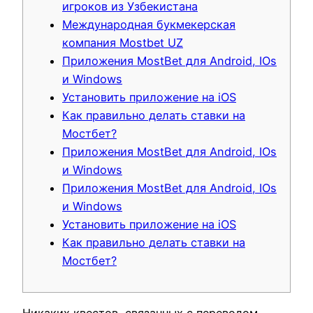
игроков из Узбекистана
Международная букмекерская
компания Mostbet UZ
Приложения MostBet для Android, IOs
и Windows
Установить приложение на iOS
Как правильно делать ставки на
Мостбет?
Приложения MostBet для Android, IOs
и Windows
Приложения MostBet для Android, IOs
и Windows
Установить приложение на iOS
Как правильно делать ставки на
Мостбет?