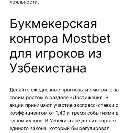
лояльности.
Букмекерская
контора Mostbet
для игроков из
Узбекистана
Делайте ежедневные прогнозы и смотрите за
своим ростом в разделе «Достижения! В
акции принимают участие экспресс-ставки с
коэффициентом от 1,40 и тремя событиями в
одном купоне. В Узбекистане до сих пор нет
единого закона, который бы регулировал