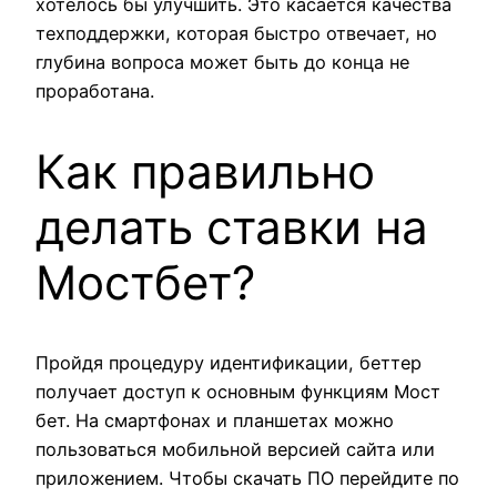
хотелось бы улучшить. Это касается качества
техподдержки, которая быстро отвечает, но
глубина вопроса может быть до конца не
проработана.
Как правильно
делать ставки на
Мостбет?
Пройдя процедуру идентификации, беттер
получает доступ к основным функциям Мост
бет. На смартфонах и планшетах можно
пользоваться мобильной версией сайта или
приложением. Чтобы скачать ПО перейдите по