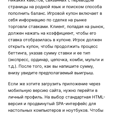
Никаких квестов, связанных с переводом
страницы на родной язык и поиском способа
пополнить баланс. Игровой купон включает в
себя информацию по сделке на рынке
торговли ставками. Клиент, попадая на рынок,
должен нажать на коэффициент, чтобы его
ставка отобразилась в купоне. Игрок должен
открыть купон, чтобы продолжить процесс
беттинга, указав сумму ставки и ее тип
(экспресс, ординар, цепочка, комби, мульти и
т.д.). После того, как вы напишите сумму,
внизу увидите предполагаемый выигрыш.
Если же хотите загрузить приложение через
мобильную версию сайта, нужно перейти в
личный профиль. На выбор стандартная HTML-
версия и продвинутый SPA-интерфейс для
настольных компьютеров и ноутбуков. Чтобы