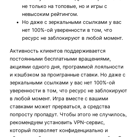
не только на топовые, но и игры с
невысоким рейтингом.
Но даже с зеркальными ссылками у вас
нет 100%-ой уверенности в том, что
ресурс не заблокируют в любой момент.
Активность клиентов поддерживается
постоянными бесплатными вращениями,
акциями одного дня, программой лояльности
и кэшбэком за проигранные ставки. Но даже с
зеркальными ссылками у вас нет 100%-ой
уверенности в том, что ресурс не заблокируют
в любой момент. Игра вместе с вашими
ставками может прерваться, а средства
попросту пропадут. Чтобы этого не случилось,
рекомендуем установить VPN-сервис,
который позволяет конфиденциально и