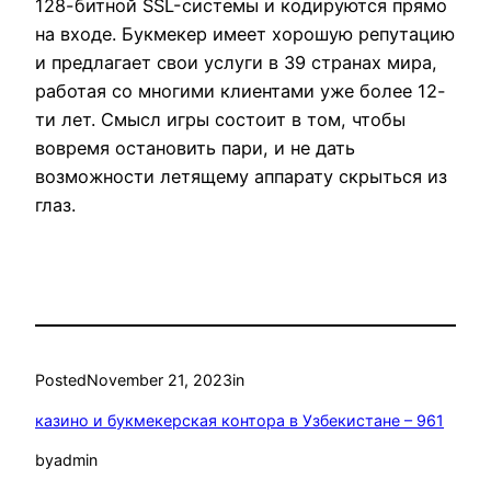
128-битной SSL-системы и кодируются прямо
на входе. Букмекер имеет хорошую репутацию
и предлагает свои услуги в 39 странах мира,
работая со многими клиентами уже более 12-
ти лет. Смысл игры состоит в том, чтобы
вовремя остановить пари, и не дать
возможности летящему аппарату скрыться из
глаз.
Posted
November 21, 2023
in
казино и букмекерская контора в Узбекистане – 961
by
admin