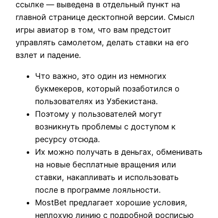
ссылке — выведена в отдельный пункт на
главной странице десктопной версии. Смысл
игры авиатор в том, что вам предстоит
управлять самолетом, делать ставки на его
взлет и падение.
Что важно, это один из немногих
букмекеров, который позаботился о
пользователях из Узбекистана.
Поэтому у пользователей могут
возникнуть проблемы с доступом к
ресурсу отсюда.
Их можно получать в деньгах, обменивать
на новые бесплатные вращения или
ставки, накапливать и использовать
после в программе лояльности.
MostBet предлагает хорошие условия,
неплохую линию с подробной росписью