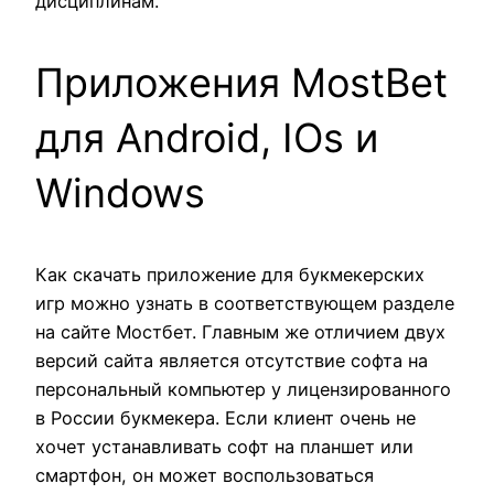
дисциплинам.
Приложения MostBet
для Android, IOs и
Windows
Как скачать приложение для букмекерских
игр можно узнать в соответствующем разделе
на сайте Мостбет. Главным же отличием двух
версий сайта является отсутствие софта на
персональный компьютер у лицензированного
в России букмекера. Если клиент очень не
хочет устанавливать софт на планшет или
смартфон, он может воспользоваться