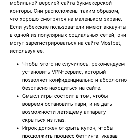
мобильной версией сайта букмекерской
конторы. Они расположены таким образом,
что хорошо смотрятся на маленьком экране.
Если узбекские пользователи имеют аккаунты
в одной из популярных социальных сетей, они
могут зарегистрироваться на сайте Mostbet,
используя ее.
Чтобы этого не случилось, рекомендуем
установить VPN-сервис, который
позволяет конфиденциально и абсолютно
безопасно находиться на сайте.
Смысл игры состоит в том, чтобы
вовремя остановить пари, и не дать
возможности летящему аппарату
скрыться из глаз.
Игрок должен открыть купон, чтобы
продолжить процесс беттинга, указав